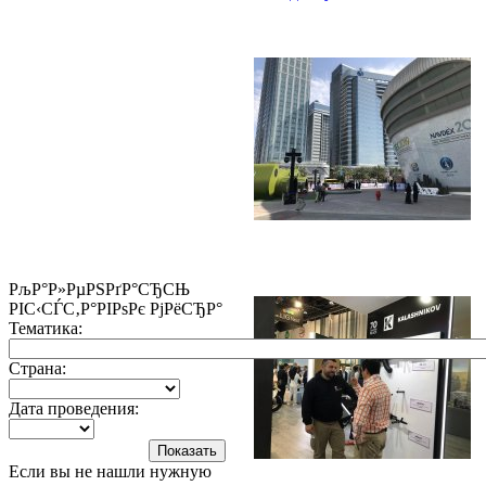
РљР°Р»РµРЅРґР°СЂСЊ
РІС‹СЃС‚Р°РІРѕРє РјРёСЂР°
Тематика:
Страна:
Дата проведения:
Если вы не нашли нужную