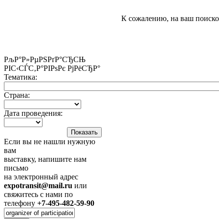
К сожалению, на ваш поиско
РљР°Р»РµРЅРґР°СЂСЊ
РІС‹СЃС‚Р°РІРѕРє РјРёСЂР°
Тематика:
Страна:
Дата проведения:
Если вы не нашли нужную
вам
выставку, напишите нам
письмо
на электронный адрес
expotransit@mail.ru
или
свяжитесь с нами по
телефону
+7-495-482-59-90