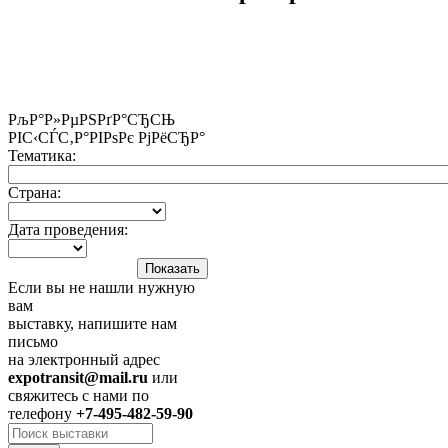
РљР°Р»РµРЅРґР°СЂСЊ
РІС‹СЃС‚Р°РІРѕРє РјРёСЂР°
Тематика:
Страна:
Дата проведения:
Если вы не нашли нужную
вам
выставку, напишите нам
письмо
на электронный адрес
expotransit@mail.ru
или
свяжитесь с нами по
телефону
+7-495-482-59-90