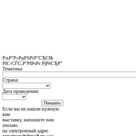
РљР°Р»РµРЅРґР°СЂСЊ
РІС‹СЃС‚Р°РІРѕРє РјРёСЂР°
Тематика:
Страна:
Дата проведения:
Если вы не нашли нужную
вам
выставку, напишите нам
письмо
на электронный адрес