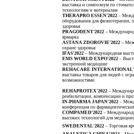
выставка и симпозиум по стомато
технологиям и материалам
THERAPRO ESSEN'2022
– Межд
оборудования для физиотерапии, л
здоровья
PRAGODENT'2022
– Международ
ярмарка
ASTANA ZDOROVIE'2022
– Меж
охране здоровья
IFAS'2022
– Международная выста
EMS WORLD EXPO'2022
– Выст
экстренной медицине
REHACARE INTERNATIONAL'
выставка товаров для людей с ог
возможностями
REHAPROTEX'2022
– Междунаро
реабилитации, компенсации и про
IN-PHARMA JAPAN'2022
– Межд
конференция по фармацевтически
COMPAMED'2022
– Международн
высоких технологий для медицин
SWEDENTAL'2022
– Торговая яр
ANALYTICA CHINA'2022
– Межд