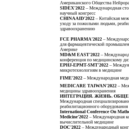
Американского Общества Нейрор
SIDEX'2022
– Международная сто
научный конгресс
CHINAAID'2022
– Китайская меж
уходу за пожилыми людьми, реаб
здравоохранению
FCE PHARMA'2022
– Междунаро
для фармацевтической промышлен
Америке
MD&M EAST'2022
– Международ
конференция по медицинскому диз
EPHJ-EPMT-SMT'2022
– Междуна
микротехнологиям в медицине
FIME'2022
– Международная меди
MEDICARE TAIWAN'2022
– Меж
медицины здравоохранения
ИНТЕГРАЦИЯ. ЖИЗНЬ. ОБЩЕ
Международная специализированн
реабилитационного оборудования
International Conference On Math
Medicine'2022
– Международная к
вычислительной медицине
DOC'2022
– Международный конгр