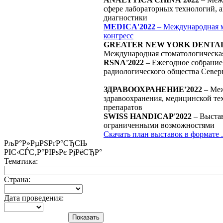
сфере лабораторных технологий, а
диагностики
MEDICA'2022
– Международная м
конгресс
GREATER NEW YORK DENTAL
Международная стоматологическая
RSNA'2022
– Ежегодное собрание 
радиологического общества Севе
ЗДРАВООХРАНЕНИЕ'2022
– Меж
здравоохранения, медицинской те
препаратов
SWISS HANDICAP'2022
– Выстав
ограниченными возможностями
Скачать план выставок в формате 
РљР°Р»РµРЅРґР°СЂСЊ
РІС‹СЃС‚Р°РІРѕРє РјРёСЂР°
Тематика:
Страна:
Дата проведения: