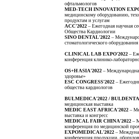
офтальмологов
MED-TECH INNOVATION EXPO
медицинскому оборудованию, техн
продуктам и услугам
ACC'2022
– Ежегодная научная с
Общества Кардиологии
SINO DENTAL'2022
– Междунаро
стоматологического оборудования
CLINICAL LAB EXPO'2022
– Еж
конференция клинико-лабораторн
OS+H ASIA'2022
– Международная
здоровье»
ESC CONGRESS'2022
– Ежегодны
общества кардиологов
BULMEDICA'2022 / BULDENTA
медицинская выставка
MEDIC EAST AFRICA'2022
– Ме
выставка и конгресс
MEDICAL FAIR CHINA'2022
– М
конференция по медицинской пр
EXPOMEDICAL'2022
– Междунар
конференция продукции, оборудов