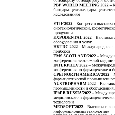
остеопорозу, остеоартрозу и кос
PBP WORLD MEETING'2022
– К
биофармацевтике, фармацевтичес
исследованиям
ETIF'2022
– Конгресс и выставка
биотехнологической, косметическ
продукции
EXPODENTAL'2022
– Выставка 
оборудования и услуг
HKTDC'2022
– Международная в
приборов
EMS SCOTLAND'2022
– Междуна
конференция неотложной медици
INTERPHEX'2022
– Международн
конференция по фармацевтике и 
CPhI NORTH AMERICA'2022
– 
фармацевтической промышленнос
AUSTROPHARM'2022
– Выставк
промышленности и оборудования 
IPhEB RUSSIA'2022
– Междунаро
медицинского и фармацевтическог
технологий
MEDSOFT'2022
– Выставка и ко
информационным технологиям