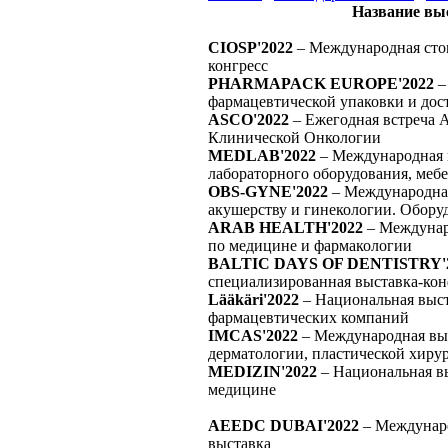
Название вы
CIOSP'2022
– Международная стом
конгресс
PHARMAPACK EUROPE'2022
–
фармацевтической упаковки и дос
ASCO'2022
– Ежегодная встреча 
Клинической Онкологии
MEDLAB'2022
– Международная 
лабораторного оборудования, мебе
OBS-GYNE'2022
– Международная
акушерству и гинекологии. Обору
ARAB HEALTH'2022
– Междунар
по медицине и фармакологии
BALTIC DAYS OF DENTISTRY'
специализированная выставка-кон
Lääkäri'2022
– Национальная выс
фармацевтических компаний
IMCAS'2022
– Международная выс
дерматологии, пластической хиру
MEDIZIN'2022
– Национальная в
медицине
AEEDC DUBAI'2022
– Междунаро
выставка