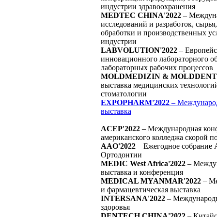
индустрии здравоохранения
MEDTEC CHINA'2022
– Междуна
исследований и разработок, сырья
обработки и производственных ус
индустрии
LABVOLUTION'2022
– Европейс
инновационного лабораторного о
лабораторных рабочих процессов
MOLDMEDIZIN & MOLDDENT'
выставка медицинских технологи
стоматологии
EXPOPHARM'2022
– Международ
выставка
ACEP'2022
– Международная кон
американского колледжа скорой 
AAO'2022
– Ежегодное собрание
Ортодонтии
MEDIC West Africa'2022
– Между
выставка и конференция
MEDICAL MYANMAR'2022
– Ме
и фармацевтическая выставка
INTERSANA'2022
– Международн
здоровья
DENTECH CHINA'2022
– Китайс