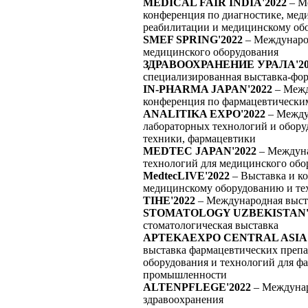
MEDICAL FAIR INDIA'2022
– М
конференция по диагностике, мед
реабилитации и медицинскому об
SMEF SPRING'2022
– Междунаро
медицинского оборудования
ЗДРАВООХРАНЕНИЕ УРАЛА'20
специализированная выставка-фо
IN-PHARMA JAPAN'2022
– Межд
конференция по фармацевтически
ANALITIKA EXPO'2022
– Между
лабораторных технологий и обору
техники, фармацевтики
MEDTEC JAPAN'2022
– Междуна
технологий для медицинского обо
MedtecLIVE'2022
– Выставка и к
медицинскому оборудованию и те
TIHE'2022
– Международная выст
STOMATOLOGY UZBEKISTAN'
стоматологическая выставка
APTEKAEXPO CENTRAL ASIA'
выставка фармацевтических препа
оборудования и технологий для ф
промышленности
ALTENPFLEGE'2022
– Междунар
здравоохранения