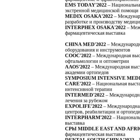
EMS TODAY'2022
– Национальна
экстренной медицинской помощи
MEDIX OSAKA'2022
– Междунар
разработке и производству медиц
INTERPHEX OSAKA'2022
– Меж
фармацевтическая выставка
CHINA MED'2022
– Международн
оборудования и инструментов
COOC'2022
– Международная выст
офтальмологии и оптометрии
ААОS'2022
– Международная выс
академии ортопедов
SYMPOSIUM INTENSIVE MEDI
CARE'2022
– Национальная выста
интенсивной терапии
INTERMED'2022
– Международна
лечения за рубежом
EXPOLIFE'2022
– Международна
центров, реабилитации и ортопед
INTERPHARM'2022
– Националь
выставка
CPhI MIDDLE EAST AND AFRI
фармацевтическая выставка
DENTAL SOUTH CHINA'2022
– 