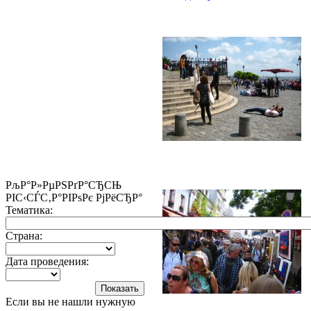
РљР°Р»РµРЅРґР°СЂСЊ
РІС‹СЃС‚Р°РІРѕРє РјРёСЂР°
Тематика:
Страна:
Дата проведения:
Если вы не нашли нужную