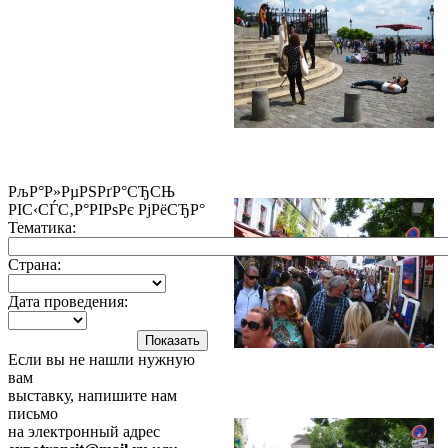
РљР°Р»РµРЅРґР°СЂСЊ
РІС‹СЃС‚Р°РІРѕРє РјРёСЂР°
Тематика:
Страна:
Дата проведения:
Если вы не нашли нужную
вам
выставку, напишите нам
письмо
на электронный адрес