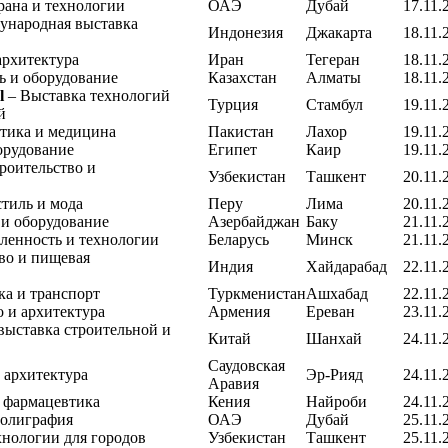
рана и технологии
ОАЭ
Дубай
17.11.
ународная выставка
Индонезия
Джакарта
18.11.
архитектура
Иран
Тегеран
18.11.
ь и оборудование
Казахстан
Алматы
18.11.
l
– Выставка технологий
Турция
Стамбул
19.11.
й
тика и медицина
Пакистан
Лахор
19.11.
орудование
Египет
Каир
19.11.
роительство и
Узбекистан
Ташкент
20.11.
стиль и мода
Перу
Лима
20.11.
 и оборудование
Азербайджан
Баку
21.11.
енность и технологии
Беларусь
Минск
21.11.
тво и пищевая
Индия
Хайдарабад
22.11.
ка и транспорт
Туркменистан
Ашхабад
22.11.
о и архитектура
Армения
Ереван
23.11.
выставка строительной и
Китай
Шанхай
24.11.
Саудовская
 архитектура
Эр-Рияд
24.11.
Аравия
 фармацевтика
Кения
Найроби
24.11.
полиграфия
ОАЭ
Дубай
25.11.
хнологии для городов
Узбекистан
Ташкент
25.11.