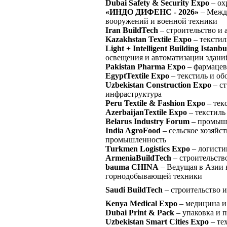
Dubai Safety & Security Expo
– ох
«ИНДО ДИФЕНС - 2026»
– Межд
вооружений и военной техники
Iran BuildTech
– строительство и 
Kazakhstan Textile Expo
– текстил
Light + Intelligent Building Istanbu
освещения и автоматизации здани
Pakistan Pharma Expo
– фармацев
EgyptTextile Expo
– текстиль и об
Uzbekistan Construction Expo
– ст
инфраструктура
Peru Textile & Fashion Expo
– тек
AzerbaijanTextile Expo
– текстиль
Belarus Industry Forum
– промышл
India AgroFood
– сельское хозяйс
промышленность
Turkmen Logistics Expo
– логисти
ArmeniaBuildTech
– строительств
bauma CHINA
– Ведущая в Азии 
горнодобывающей техники
Saudi BuildTech
– строительство и
Kenya Medical Expo
– медицина и
Dubai Print & Pack
– упаковка и 
Uzbekistan Smart Cities Expo
– те