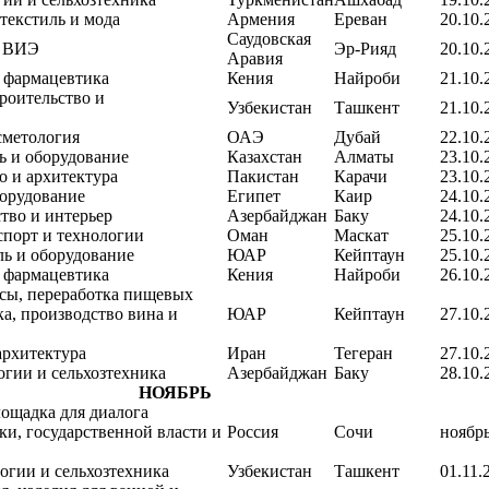
текстиль и мода
Армения
Ереван
20.10.
Саудовская
и ВИЭ
Эр-Рияд
20.10.
Аравия
 фармацевтика
Кения
Найроби
21.10.
роительство и
Узбекистан
Ташкент
21.10.
сметология
ОАЭ
Дубай
22.10.
ь и оборудование
Казахстан
Алматы
23.10.
о и архитектура
Пакистан
Карачи
23.10.
борудование
Египет
Каир
24.10.
тво и интерьер
Азербайджан
Баку
24.10.
спорт и технологии
Оман
Маскат
25.10.
ль и оборудование
ЮАР
Кейптаун
25.10.
 фармацевтика
Кения
Найроби
26.10.
ссы, переработка пищевых
а, производство вина и
ЮАР
Кейптаун
27.10.
архитектура
Иран
Тегеран
27.10.
огии и сельхозтехника
Азербайджан
Баку
28.10.
НОЯБРЬ
ощадка для диалога
ки, государственной власти и
Россия
Сочи
ноябр
огии и сельхозтехника
Узбекистан
Ташкент
01.11.