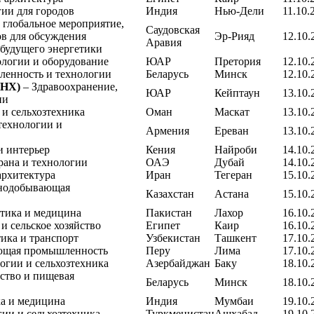
ии для городов
Индия
Нью-Дели
11.10.
 глобальное мероприятие,
Саудовская
в для обсуждения
Эр-Рияд
12.10.
Аравия
 будущего энергетики
ологии и оборудование
ЮАР
Претория
12.10.
енность и технологии
Беларусь
Минск
12.10.
WHX)
– Здравоохранение,
ЮАР
Кейптаун
13.10.
ии
 и сельхозтехника
Оман
Маскат
13.10.
технологии и
Армения
Ереван
13.10.
и интерьер
Кения
Найроби
14.10.
рана и технологии
ОАЭ
Дубай
14.10.
архитектура
Иран
Тегеран
15.10.
нодобывающая
Казахстан
Астана
15.10.
тика и медицина
Пакистан
Лахор
16.10.
и сельское хозяйство
Египет
Каир
16.10.
ика и транспорт
Узбекистан
Ташкент
17.10.
ющая промышленность
Перу
Лима
17.10.
огии и сельхозтехника
Азербайджан
Баку
18.10.
йство и пищевая
Беларусь
Минск
18.10.
а и медицина
Индия
Мумбаи
19.10.
гии и сельхозтехника
Туркменистан
Ашхабад
19.10.