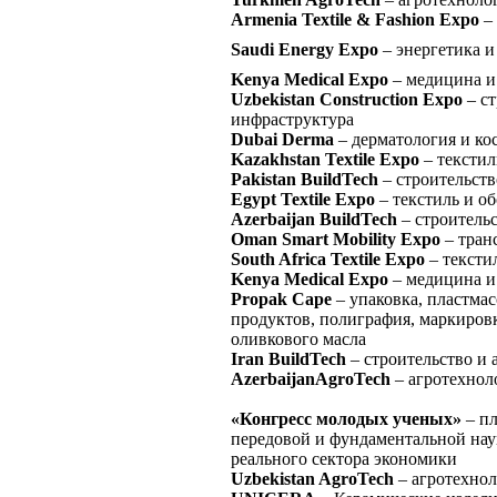
Armenia Textile & Fashion Expo
– 
Saudi Energy Expo
– энергетика 
Kenya Medical Expo
– медицина и
Uzbekistan Construction Expo
– ст
инфраструктура
Dubai Derma
– дерматология и ко
Kazakhstan Textile Expo
– текстил
Pakistan BuildTech
– строительств
Egypt Textile Expo
– текстиль и о
Azerbaijan BuildTech
– строительс
Oman Smart Mobility Expo
– тран
South Africa Textile Expo
– тексти
Kenya Medical Expo
– медицина и
Propak Cape
– упаковка, пластма
продуктов, полиграфия, маркировк
оливкового масла
Iran BuildTech
– строительство и 
AzerbaijanAgroTech
– агротехнол
«Конгресс молодых ученых»
– пл
передовой и фундаментальной нау
реального сектора экономики
Uzbekistan AgroTech
– агротехнол