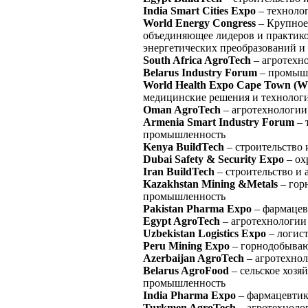
India Smart Cities Expo
– технолог
World Energy Congress
– Крупное
объединяющее лидеров и практико
энергетических преобразований и
South Africa AgroTech
– агротехн
Belarus Industry Forum
– промышл
World Health Expo Cape Town (
медицинские решения и технолог
Oman AgroTech
– агротехнологии
Armenia Smart Industry Forum
– 
промышленность
Kenya BuildTech
– строительство 
Dubai Safety & Security Expo
– ох
Iran BuildTech
– строительство и 
Kazakhstan Mining &Metals
– гор
промышленность
Pakistan Pharma Expo
– фармацев
Egypt AgroTech
– агротехнологии 
Uzbekistan Logistics Expo
– логист
Peru Mining Expo
– горнодобыва
Azerbaijan AgroTech
– агротехнол
Belarus AgroFood
– сельское хозя
промышленность
India Pharma Expo
– фармацевтик
Turkmen AgroTech
– агротехноло