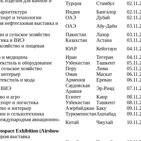
я, изделия для ванной и
Турция
Стамбул
02.11.
 архитектура
Индия
Бангалор
02.11.
спорт и технологии
ОАЭ
Дубай
02.11.
 нефтегазовая выставка и
ОАЭ
Абу-Даби
03.11.
и и сельское хозяйство
Пакистан
Лахор
03.11.
тика и ВИЭ
Казахстан
Астана
03.11.
 хозяйство и пищевая
ЮАР
Кейптаун
04.11.
 и медицина
Иран
Тегеран
04.11.
екстиль и оборудование
Узбекистан
Ташкент
05.11.
 сельское хозяйство
Перу
Лима
05.11.
 интерьер
Оман
Маскат
06.11.
текстиль и мода
Армения
Ереван
06.11.
Саудовская
и ВИЭ
Эр-Рияд
07.11.
Аравия
во и агро
Египет
Каир
08.11.
спорт и логистика
Узбекистан
Ташкент
08.11.
тво и интерьер
Азербайджан
Баку
09.11.
ии и сельхозтехника
Туркменистан
Ашхабад
09.11.
еждународная авиационно-
Китай
Чжухай
10.11.
rospace Exhibition (Airshow
дная выставка