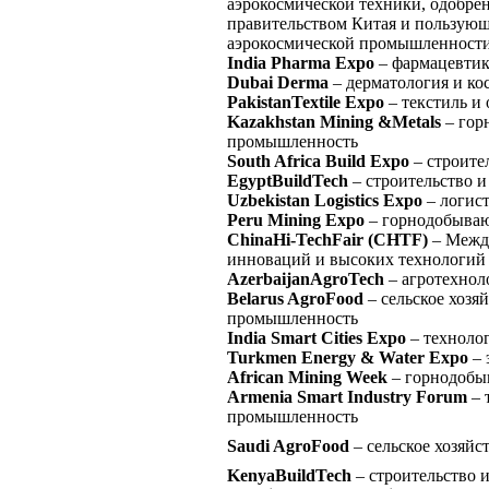
аэрокосмической техники, одобре
правительством Китая и пользующ
аэрокосмической промышленност
India Pharma Expo
– фармацевтик
Dubai Derma
– дерматология и ко
PakistanTextile Expo
– текстиль и
Kazakhstan Mining &Metals
– гор
промышленность
South Africa Build Expo
– строите
EgyptBuildTech
– строительство и
Uzbekistan Logistics Expo
– логист
Peru Mining Expo
– горнодобыва
ChinaHi-TechFair (CHTF)
– Межд
инноваций и высоких технологий
AzerbaijanAgroTech
– агротехнол
Belarus AgroFood
– сельское хозя
промышленность
India Smart Cities Expo
– технолог
Turkmen Energy & Water Expo
– 
African Mining Week
– горнодобы
Armenia Smart Industry Forum
– 
промышленность
Saudi AgroFood
– сельское хозяйст
KenyaBuildTech
– строительство 