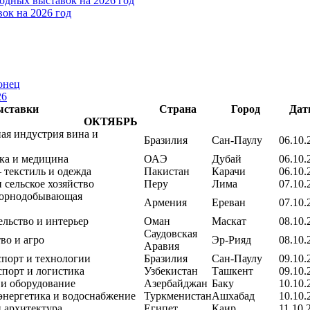
дных выставок на 2026 год
ок на 2026 год
онец
26
ыставки
Страна
Город
Дат
ОКТЯБРЬ
ая индустрия вина и
Бразилия
Сан-Паулу
06.10.
ка и медицина
ОАЭ
Дубай
06.10.
 текстиль и одежда
Пакистан
Карачи
06.10.
 сельское хозяйство
Перу
Лима
07.10.
горнодобывающая
Армения
Ереван
07.10.
ельство и интерьер
Оман
Маскат
08.10.
Саудовская
во и агро
Эр-Рияд
08.10.
Аравия
спорт и технологии
Бразилия
Сан-Паулу
09.10.
спорт и логистика
Узбекистан
Ташкент
09.10.
 и оборудование
Азербайджан
Баку
10.10.
энергетика и водоснабжение
Туркменистан
Ашхабад
10.10.
и архитектура
Египет
Каир
11.10.