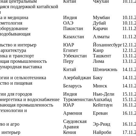
нная центральным
Китай
Чжухай
10.11.
аяся поддержкой китайской
и
а и медицина
Индия
Мумбаи
10.11.
сметология
ОАЭ
Дубай
10.11.
 оборудование
Пакистан
Карачи
11.11.
нодобывающая
Казахстан
Алматы
11.11.
льство и интерьер
ЮАР
Йоханнесбург
12.11.
 архитектура
Египет
Каир
12.11.
ика и транспорт
Узбекистан
Ташкент
13.11.
ющая промышленность
Перу
Лима
13.11.
ународная выставка
Китай
Шэньчжэнь
14.11.
огии и сельхозтехника
Азербайджан
Баку
14.11.
йство и пищевая
Беларусь
Минск
14.11.
ии для городов
Индия
Нью-Дели
15.11.
энергетика и водоснабжение
Туркменистан
Ашхабад
15.11.
вающая промышленность
ЮАР
Кейптаун
16.11.
технологии и
Армения
Ереван
16.11.
Саудовская
во и агро
Эр-Рияд
16.11.
Аравия
и интерьер
Кения
Найроби
17.11.