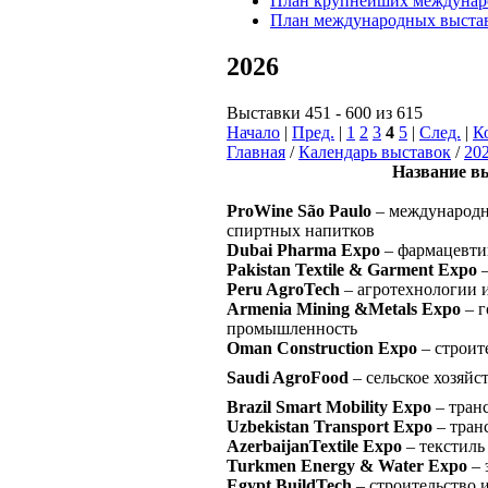
План крупнейших междунаро
План международных выстав
2026
Выставки 451 - 600 из 615
Начало
|
Пред.
|
1
2
3
4
5
|
След.
|
К
Главная
/
Календарь выставок
/
20
Название в
ProWine São Paulo
– международн
спиртных напитков
Dubai Pharma Expo
– фармацевти
Pakistan Textile & Garment Expo
–
Peru AgroTech
– агротехнологии и
Armenia Mining &Metals Expo
– 
промышленность
Oman Construction Expo
– строит
Saudi AgroFood
– сельское хозяйст
Brazil Smart Mobility Expo
– тран
Uzbekistan Transport Expo
– тран
AzerbaijanTextile Expo
– текстиль
Turkmen Energy & Water Expo
– 
Egypt BuildTech
– строительство 