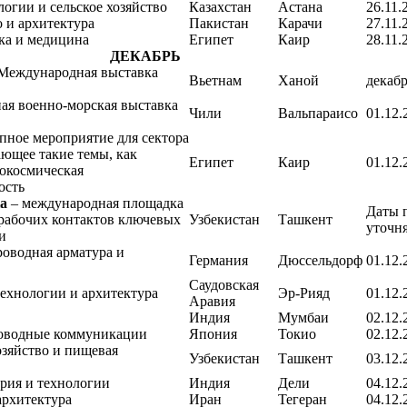
логии и сельское хозяйство
Казахстан
Астана
26.11.
о и архитектура
Пакистан
Карачи
27.11.
ка и медицина
Египет
Каир
28.11.
ДЕКАБРЬ
Международная выставка
Вьетнам
Ханой
декаб
ая военно-морская выставка
Чили
Вальпараисо
01.12.
пное мероприятие для сектора
ающее такие темы, как
Египет
Каир
01.12.
рокосмическая
ость
ia
– международная площадка
Даты 
рабочих контактов ключевых
Узбекистан
Ташкент
уточн
и
оводная арматура и
Германия
Дюссельдорф
01.12.
Саудовская
ехнологии и архитектура
Эр-Рияд
01.12.
Аравия
Индия
Мумбаи
02.12.
роводные коммуникации
Япония
Токио
02.12.
озяйство и пищевая
Узбекистан
Ташкент
03.12.
рия и технологии
Индия
Дели
04.12.
архитектура
Иран
Тегеран
04.12.