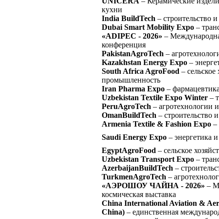
UNICERA
– Керамические издели
кухни
India BuildTech
– строительство и
Dubai Smart Mobility Expo
– тран
«ADIPEC - 2026»
– Международная
конференция
PakistanAgroTech
– агротехнологи
Kazakhstan Energy Expo
– энерге
South Africa AgroFood
– сельское
промышленность
Iran Pharma Expo
– фармацевтика
Uzbekistan Textile Expo Winter
– т
PeruAgroTech
– агротехнологии и
OmanBuildTech
– строительство и
Armenia Textile & Fashion Expo
– 
Saudi Energy Expo
– энергетика 
EgyptAgroFood
– сельское хозяйст
Uzbekistan Transport Expo
– тран
AzerbaijanBuildTech
– строительс
TurkmenAgroTech
– агротехнолог
«АЭРОШОУ ЧАЙНА - 2026»
– М
космическая выставка
China International Aviation & Ae
China)
– единственная междунаро